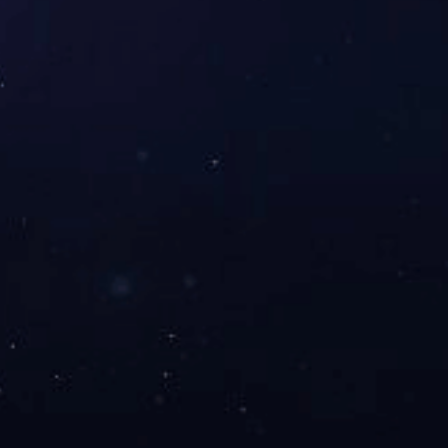
情页中找到“历史交
细的数据统计服务。
台或网络平台观
央视体育