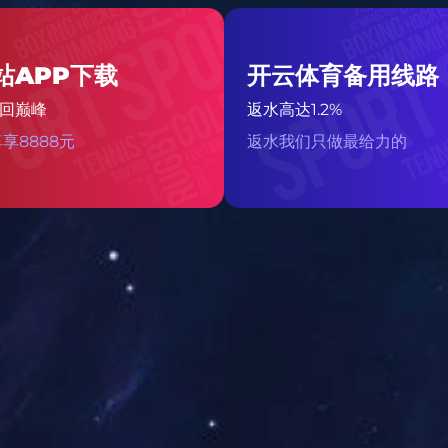
状态
进行中
未开赛
未开赛
未开赛
查看全部 >
竞技