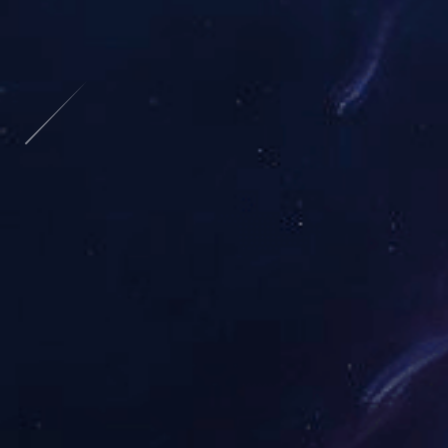
Q4
金州勇士
88
:
92
密尔沃
NBA
FT
拜仁慕尼黑
3
:
1
莱比锡
德甲
深度赛事分析：豪门对决的战术博弈
在即将到来的欧洲冠军联赛焦点战中，各支豪门球
外界关注的焦点。现代足球比赛中，控球率已不再
一标准，高位逼抢与防守反击的效率往往决定了比赛
战术演变与球队风格
近年来，随着战术理论的不断革新，传统的阵型界
拥有强大中场控制力的球队开始尝试边后卫内收的
出球点；而防守反击犀利的球队则更加注重转换进
上的多样性，使得每一场强强对话都充满了不确定性
关键球员的对位分析