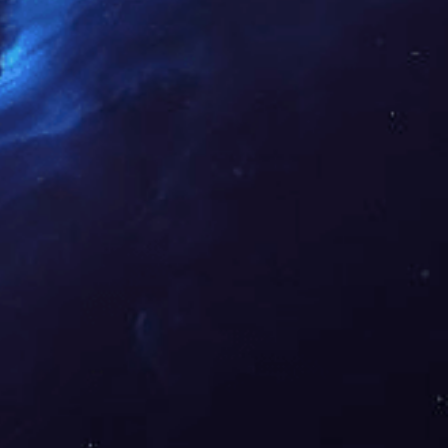
友情链
接2
最新
体育
资讯
欧冠抽签
结果出
炉，死亡
之组令人
期待
NBA全明
星名单公
布，多位
新星入选