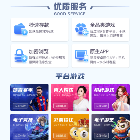
港
进
2.
19:30
中超
vs
行
姆
皇
山
中
巴
马
东
佩
泰
山
3.
勇
库
士
里
切
尔
4.
西
未
詹
湖
20:45
英超
vs
开
姆
人
阿
赛
斯
森
纳
凯
尔
广告位/合作伙
特
未
伴
人
08:00
NBA
开
vs
赛
友情链接1
尼
克
友情链接2