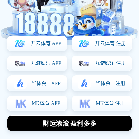
🇮🇹 意甲积
在这里，您可以轻松追踪心仪
分榜
球队的动态，查看最新的积分
🇫🇷 法甲积
榜排名，了解球员的赛场表
分榜
现。我们的平台不仅提供即时
的比分播报，还涵盖了丰富的
🏀 NBA实时
体育百科知识和专业的赛事前
排名
瞻，助您全方位掌控赛场局
🏀 CBA实时
势。
排名
今日焦点赛程
更多赛程 >
热门球
员/球队
对
状
时间
赛事
阵
态
1.
哈
曼
上
兰
城
海
德
海