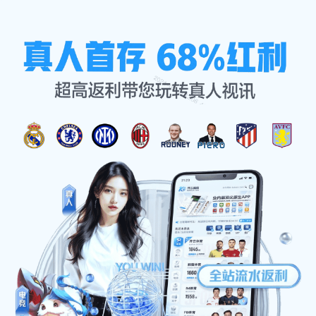
比分
首
足球比
篮球比
今日赛
赛事百
体育资
页
分
分
程
科
讯
网
LIVE
皇马
2-1
巴萨
LIVE
湖人
102-98
勇士
HT
曼城
1-0
利物浦
FT
巴
欢迎来到比分网 - 专
热门联
业体育赛事数据平台
赛
比分网致力于为全球体育迷提
🇪🇸 西甲积
供最快速、最准确的足球和篮
分榜
球比分直播服务。无论是欧洲
🏴󠁧󠁢󠁥󠁮󠁧󠁿 英超积分
五大联赛、世界杯、欧洲杯等
顶级足球赛事，还是NBA、
榜
CBA等高水平篮球联赛，我们
🇩🇪 德甲积
都能为您提供实时的比分更
新、详尽的数据统计以及深度
分榜
的赛事分析。