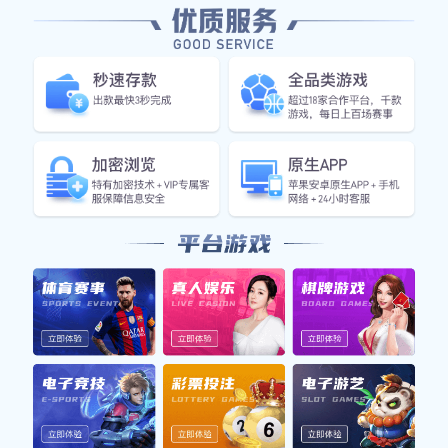
港
进
2.
19:30
中超
vs
行
姆
皇
山
中
巴
马
东
佩
泰
山
3.
勇
库
士
里
切
尔
4.
西
未
詹
湖
20:45
英超
vs
开
姆
人
阿
赛
斯
森
纳
凯
尔
广告位/合作伙
特
未
伴
人
08:00
NBA
开
vs
赛
友情链接1
尼
克
友情链接2